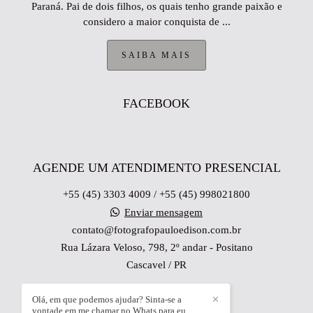
Paraná. Pai de dois filhos, os quais tenho grande paixão e
considero a maior conquista de ...
SAIBA MAIS
FACEBOOK
AGENDE UM ATENDIMENTO PRESENCIAL
+55 (45) 3303 4009 / +55 (45) 998021800
Enviar mensagem
contato@fotografopauloedison.com.br
Rua Lázara Veloso, 798, 2º andar - Positano
Cascavel / PR
Olá, em que podemos ajudar? Sinta-se a
✕
vontade em me chamar no Whats para eu