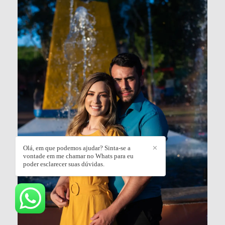
Olá, em que podemos ajudar? Sinta-se a
✕
vontade em me chamar no Whats para eu
poder esclarecer suas dúvidas.