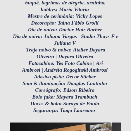
buquê, lagrimas de alegria, urninha,
hobbys:
Maria Vitoria
Mestre de cerimônia:
Vicky Lopes
Decoração:
Taina Fábio Grolli
Dia de noivo:
Doctor Hair Barber
Dia de noiva:
Juliana Vargas
|
Studio Thays F e
Juliana V
Traje noivo & noiva:
Atelier Dayara
Oliveira
|
Dayara Oliveira
Fotocabine:
Yes Foto Cabine
|
Ari
Ambrosi
|
Andréia Rogoginski Ambrosi
Adesivo pista:
Decor Sticker
Som & iluminação:
Douglas Coutinho
Coreógrafo:
Edson Ribeiro
Bolo fake:
Mayara Trambuch
Doces & bolo:
Soraya de Paula
Segurança: Tiago Laureano