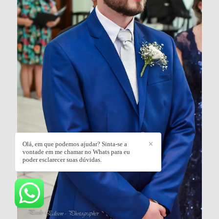
Olá, em que podemos ajudar? Sinta-se a
✕
vontade em me chamar no Whats para eu
poder esclarecer suas dúvidas.